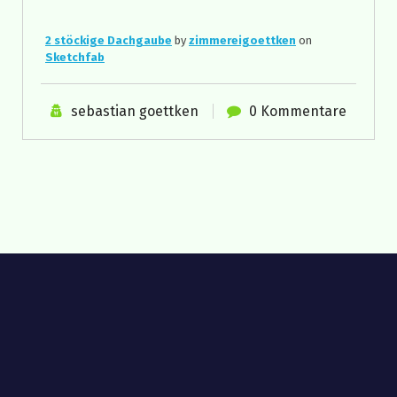
2 stöckige Dachgaube
by
zimmereigoettken
on
Sketchfab
sebastian goettken
0 Kommentare