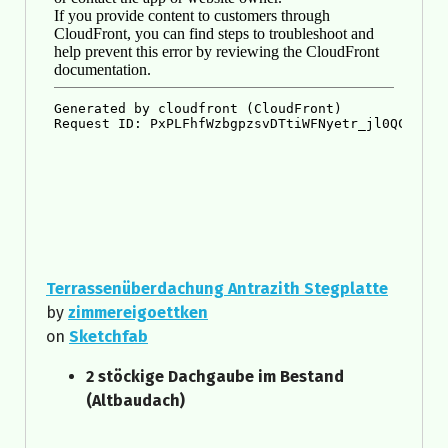
Terrassenüberdachung Antrazith Stegplatte
by
zimmereigoettken
on
Sketchfab
2 stöckige Dachgaube im Bestand
(Altbaudach)