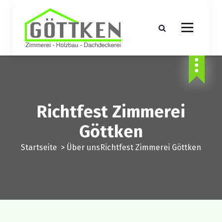
Z
u
m
I
n
Zimmerei , Holzbau und Dachdeckerei
h
a
l
t
Richtfest Zimmerei
s
p
Göttken
r
Startseite
>
Über uns
Richtfest Zimmerei Göttken
i
n
g
e
n