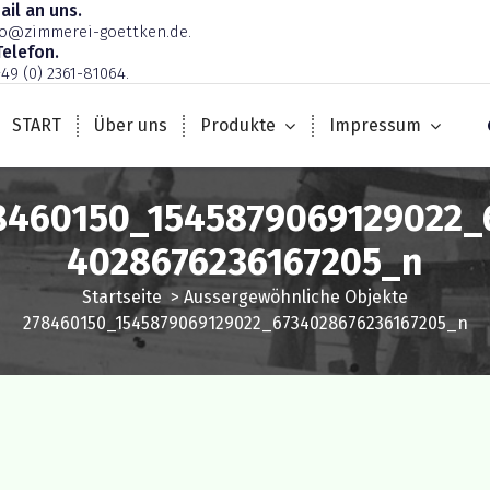
ail an uns.
fo@zimmerei-goettken.de.
Telefon.
+49 (0) 2361-81064.
START
Über uns
Produkte
Impressum
8460150_1545879069129022_
4028676236167205_n
Startseite
>
Aussergewöhnliche Objekte
278460150_1545879069129022_6734028676236167205_n