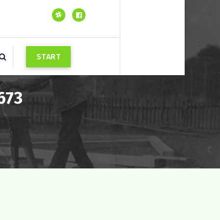
S
T
A
R
T
673